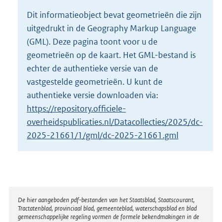
o
Dit informatieobject bevat geometrieën die zijn
t
uitgedrukt in de Geography Markup Language
t
e
(GML). Deze pagina toont voor u de
:
geometrieën op de kaart. Het GML-bestand is
2
echter de authentieke versie van de
K
vastgestelde geometrieën. U kunt de
b
authentieke versie downloaden via:
https://repository.officiele-
overheidspublicaties.nl/Datacollecties/2025/dc-
2025-21661/1/gml/dc-2025-21661.gml
Disclaimer
De hier aangeboden pdf-bestanden van het Staatsblad, Staatscourant,
Tractatenblad, provinciaal blad, gemeenteblad, waterschapsblad en blad
gemeenschappelijke regeling vormen de formele bekendmakingen in de