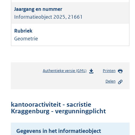
Informatieobject 2025, 21661
Geometrie
Authentieke versie (GML)
b
Printen
e
Delen
s
t
a
n
kantooractiviteit - sacristie
d
Kraggenburg - vergunningplicht
s
g
r
Gegevens in het informatieobject
o