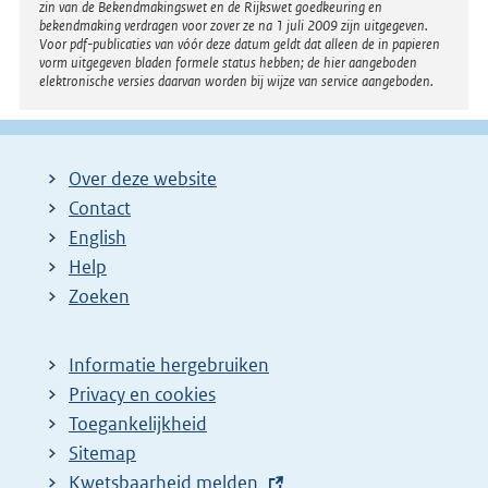
zin van de Bekendmakingswet en de Rijkswet goedkeuring en
bekendmaking verdragen voor zover ze na 1 juli 2009 zijn uitgegeven.
Voor pdf-publicaties van vóór deze datum geldt dat alleen de in papieren
vorm uitgegeven bladen formele status hebben; de hier aangeboden
elektronische versies daarvan worden bij wijze van service aangeboden.
Over deze website
Contact
English
Help
Zoeken
Informatie hergebruiken
Privacy en cookies
Toegankelijkheid
Sitemap
E
Kwetsbaarheid melden