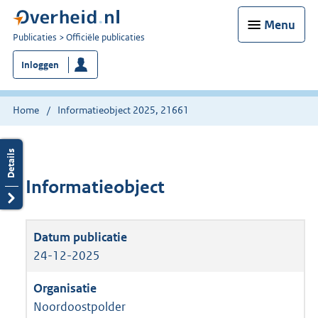
Menu
U
Publicaties
Officiële publicaties
bent
Inloggen
nu
hier:
Home
Informatieobject 2025, 21661
Informatieobject
24-12-2025
Noordoostpolder